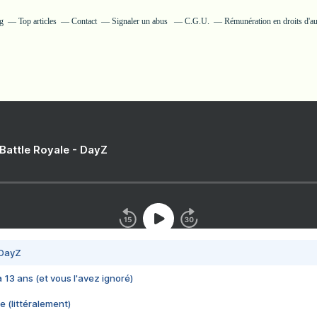
g
Top articles
Contact
Signaler un abus
C.G.U.
Rémunération en droits d'au
 Battle Royale - DayZ
 DayZ
 a 13 ans (et vous l'avez ignoré)
e (littéralement)